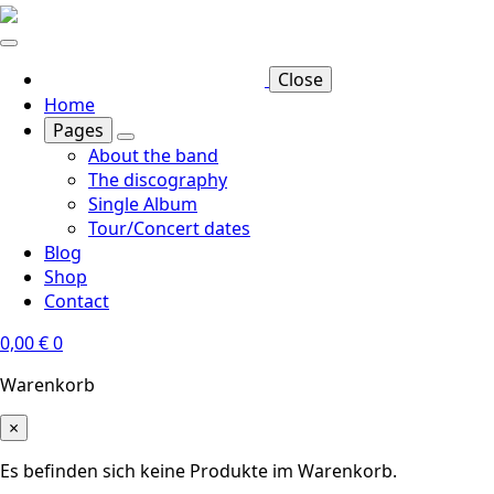
Skip
to
main
Close
content
Home
Pages
About the band
The discography
Single Album
Tour/Concert dates
Blog
Shop
Contact
0,00
€
0
Warenkorb
×
Es befinden sich keine Produkte im Warenkorb.