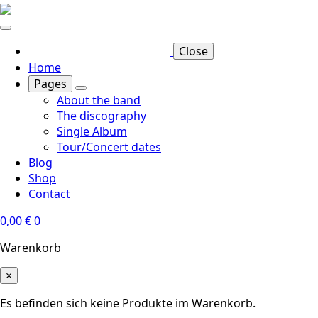
Skip
to
main
Close
content
Home
Pages
About the band
The discography
Single Album
Tour/Concert dates
Blog
Shop
Contact
0,00
€
0
Warenkorb
×
Es befinden sich keine Produkte im Warenkorb.