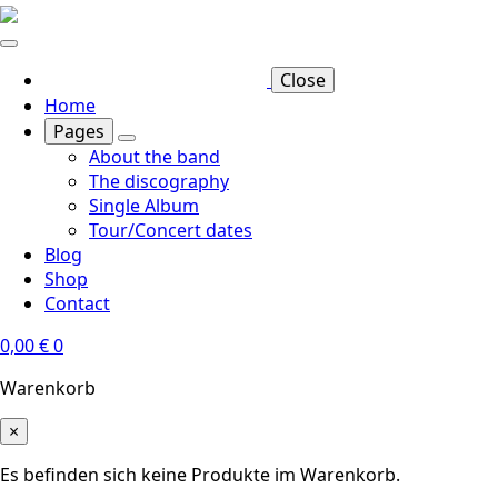
Skip
to
main
Close
content
Home
Pages
About the band
The discography
Single Album
Tour/Concert dates
Blog
Shop
Contact
0,00
€
0
Warenkorb
×
Es befinden sich keine Produkte im Warenkorb.