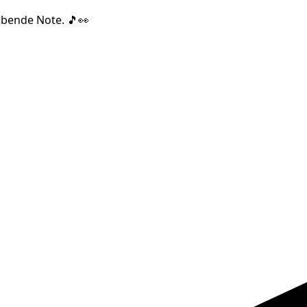
lebende Note. 🎵👀