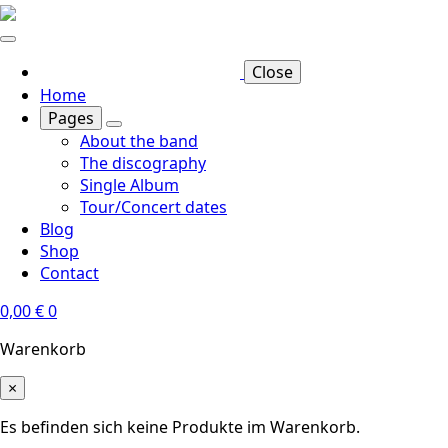
Skip
to
main
Close
content
Home
Pages
About the band
The discography
Single Album
Tour/Concert dates
Blog
Shop
Contact
0,00
€
0
Warenkorb
×
Es befinden sich keine Produkte im Warenkorb.