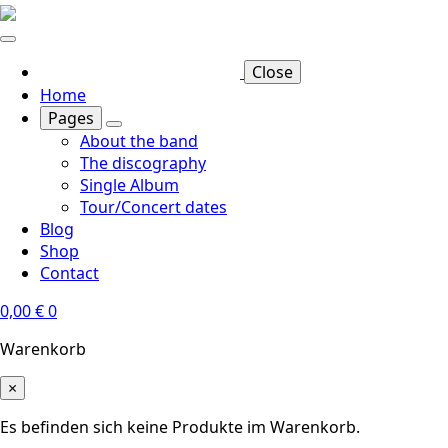
Skip
to
main
Close
content
Home
Pages
About the band
The discography
Single Album
Tour/Concert dates
Blog
Shop
Contact
0,00
€
0
Warenkorb
×
Es befinden sich keine Produkte im Warenkorb.