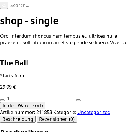
Search
for:
shop - single
Orci interdum rhoncus nam tempus eu ultrices nulla
praesent. Sollicitudin in amet suspendisse libero. Viverra.
The Ball
Starts from
29,99
€
The
Ball
In den Warenkorb
Menge
Artikelnummer:
211853
Kategorie:
Uncategorized
Beschreibung
Rezensionen (0)