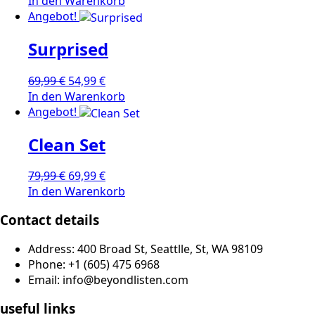
Preis
Preis
In den Warenkorb
war:
ist:
Angebot!
119,99 €
89,99 €.
Surprised
Ursprünglicher
Aktueller
69,99
€
54,99
€
Preis
Preis
In den Warenkorb
war:
ist:
Angebot!
69,99 €
54,99 €.
Clean Set
Ursprünglicher
Aktueller
79,99
€
69,99
€
Preis
Preis
In den Warenkorb
war:
ist:
Contact details
79,99 €
69,99 €.
Address: 400 Broad St, Seattlle, St, WA 98109
Phone: +1 (605) 475 6968
Email: info@beyondlisten.com
useful links