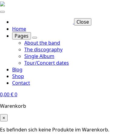
Skip
to
main
Close
content
Home
Pages
About the band
The discography
Single Album
Tour/Concert dates
Blog
Shop
Contact
0,00
€
0
Warenkorb
×
Es befinden sich keine Produkte im Warenkorb.