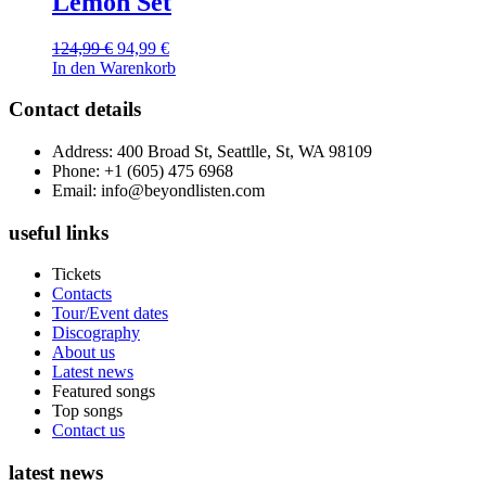
Lemon Set
Ursprünglicher
Aktueller
124,99
€
94,99
€
Preis
Preis
In den Warenkorb
war:
ist:
124,99 €
94,99 €.
Contact details
Address: 400 Broad St, Seattlle, St, WA 98109
Phone: +1 (605) 475 6968
Email: info@beyondlisten.com
useful links
Tickets
Contacts
Tour/Event dates
Discography
About us
Latest news
Featured songs
Top songs
Contact us
latest news