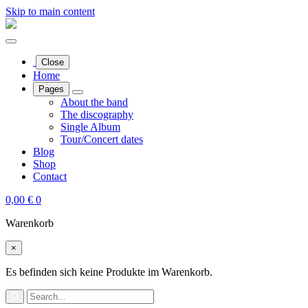
Skip to main content
Close
Home
Pages
About the band
The discography
Single Album
Tour/Concert dates
Blog
Shop
Contact
0,00
€
0
Warenkorb
×
Es befinden sich keine Produkte im Warenkorb.
Search
for: