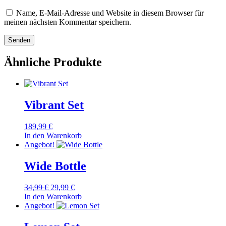
Name, E-Mail-Adresse und Website in diesem Browser für
meinen nächsten Kommentar speichern.
Ähnliche Produkte
Vibrant Set
189,99
€
In den Warenkorb
Angebot!
Wide Bottle
Ursprünglicher
Aktueller
34,99
€
29,99
€
Preis
Preis
In den Warenkorb
war:
ist:
Angebot!
34,99 €
29,99 €.